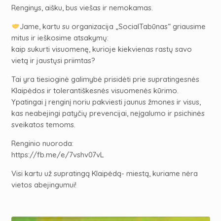
Renginys, aišku, bus viešas ir nemokamas.
Jame, kartu su organizacija „SocialTabūnas“ griausime
mitus ir ieškosime atsakymų:
kaip sukurti visuomenę, kurioje kiekvienas rastų savo
vietą ir jaustųsi priimtas?
Tai yra tiesioginė galimybė prisidėti prie supratingesnės
Klaipėdos ir tolerantiškesnės visuomenės kūrimo.
Ypatingai į renginį noriu pakviesti jaunus žmones ir visus,
kas neabejingi patyčių prevencijai, neįgalumo ir psichinės
sveikatos temoms.
Renginio nuoroda:
https://fb.me/e/7vshv07vL
Visi kartu už supratingą Klaipėdą- miestą, kuriame nėra
vietos abejingumui!