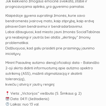
Juk kiekvieno žmogaus emocinė sveikata, stabili ir
prognozuojama aplinka, yra gyvenimo pamatas.
Klaipėdoje gyvena supratingi žmonės, kurie savo
bendromenės įvairovę mato, kaip stiprybę, kaip erdvę
pilnaverčiam bendravimui ir bendradarbiavimui.
Labai džiaugiuosi, kad miesto jauni žmonės SocialTabūnas
yra neabejingi ir jautrūs bei atidūs „skirtingų“ žmonių
problematikai.
Didžiuojuosi, kad galiu prisidėti prie prasmingų jaunimo
iniciatyvų.
Minint Pasaulinę autizmo dieną(oficialioji data – Balandžio
2-oji skirta didinti informuotumą apie autizmo spektro
sutrikimą (ASS), mažinti stigmatizaciją ir skatinti
toleranciją),
kviečiu į atvirą ir jautrų renginį:
Vieta: „Victorijos“ viešbutis (S. Šimkaus g. 2)
Data: 04.11 (šeštadienis)
Laikas: nuo 13 val.