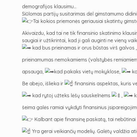
demografijos klausimu…
Siūlomas partijų susitarimas dėl gimstamumo didini
Tai kokios priemonės geriausiai skatintų gim
Akivaizdu, kad tai ne tik finansinio skatinimo klausim
saugiai ir užtikrintai, kad ji gali auginti ne vieną vai
kad bus prieinamas ir orus būstas virš galvos ,
prieinamumas nemokamiems (valstybės remiamiem
apsauga,
kad pakaks vietų mokyklose,
ka
Be abejo, išlieka ir
finansinis aspektas, kuris 
kad rytoj užteks lėšų sauskelnėms
,
k
šeima galės ramiai vykdyti finansinius įsipareigojimu
Kalbant apie finansinę paskatą, tai nebūtinai tu
Yra gerai veikiančių modelių. Galėtų valdžia a