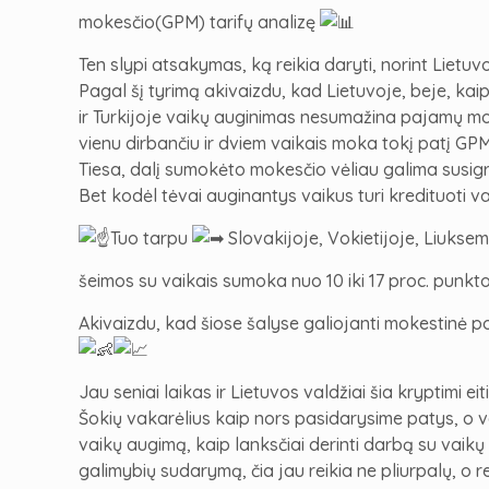
mokesčio(GPM) tarifų analizę
Ten slypi atsakymas, ką reikia daryti, norint Lietu
Pagal šį tyrimą akivaizdu, kad Lietuvoje, beje, kai
ir Turkijoje vaikų auginimas nesumažina pajamų mo
vienu dirbančiu ir dviem vaikais moka tokį patį GPM 
Tiesa, dalį sumokėto mokesčio vėliau galima susigrą
Bet kodėl tėvai auginantys vaikus turi kredituoti 
Tuo tarpu
Slovakijoje, Vokietijoje, Liuksem
šeimos su vaikais sumoka nuo 10 iki 17 proc. pun
Akivaizdu, kad šiose šalyse galiojanti mokestinė p
Jau seniai laikas ir Lietuvos valdžiai šia kryptimi eiti.
Šokių vakarėlius kaip nors pasidarysime patys, o va
vaikų augimą, kaip lanksčiai derinti darbą su vaikų
galimybių sudarymą, čia jau reikia ne pliurpalų, o r