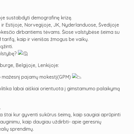
voje sustabdyti demografinę krizę.
p ir Estijoje, Norvegijoje, JK, Nyderlanduose, Švedijoje
kesčio dirbantiems tėvams.️ Šiose valstybėse šeima su
tarifą, kaip ir vienišas žmogus be vaikų.
žinti.
valstybę?
burge, Belgijoje, Lenkijoje:
kto mažesnį pajamų mokestį(GPM)
olitika labai aiškiai orientuota į gimstamumo palaikymą
️
 štai kur gyventi sukūrus šeimą, kaip saugiai aprūpinti
 auginimu, kaip daugiau uždirbti- apie geresnių
ealių sprendimų.