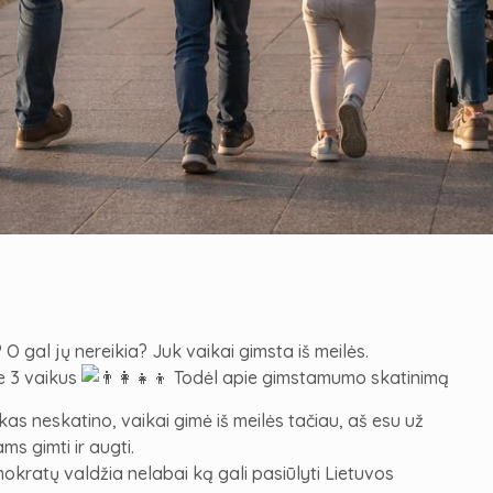
 gal jų nereikia? Juk vaikai gimsta iš meilės.
e 3 vaikus
Todėl apie gimstamumo skatinimą
kas neskatino, vaikai gimė iš meilės tačiau, aš esu už
s gimti ir augti.
mokratų valdžia nelabai ką gali pasiūlyti Lietuvos