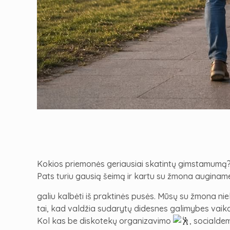
Kokios priemonės geriausiai skatintų gimstamumą? O
Pats turiu gausią šeimą ir kartu su žmona auginam
galiu kalbėti iš praktinės pusės. Mūsų su žmona nie
tai, kad valdžia sudarytų didesnes galimybes vaikam
Kol kas be diskotekų organizavimo
, socialde