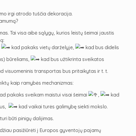
mo irgi atrodo tuščia dekoracija.
stamumą?
as. Tai visa aibė sąlygų, kurios leistų šeimai jaustis
ką:
️
kad pakaks vietų darželyje,
kad bus didelis
s) būreliams,
kad bus užtikrinta sveikatos
d visuomeninis transportas bus pritaikytas ir t. t.
veiktų kaip ramybės mechanizmas:
ad pakaks sveikam maistui visai šeimai
,️
kad
s, ️
kad vaikai turės galimybę siekti mokslo.
ri būti pinigų dalijimas.
tidžiau pasižiūrėti į Europos gyventojų pajamų