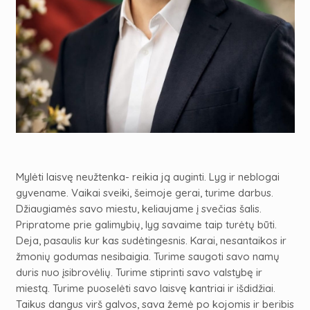
Mylėti laisvę neužtenka- reikia ją auginti. Lyg ir neblogai
gyvename. Vaikai sveiki, šeimoje gerai, turime darbus.
Džiaugiamės savo miestu, keliaujame į svečias šalis.
Pripratome prie galimybių, lyg savaime taip turėtų būti.
Deja, pasaulis kur kas sudėtingesnis. Karai, nesantaikos ir
žmonių godumas nesibaigia. Turime saugoti savo namų
duris nuo įsibrovėlių. Turime stiprinti savo valstybę ir
miestą. Turime puoselėti savo laisvę kantriai ir išdidžiai.
Taikus dangus virš galvos, sava žemė po kojomis ir beribis