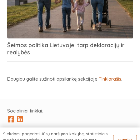
Šeimos politika Lietuvoje: tarp deklaracijų ir
realybės
Daugiau galite sužinoti apsilankę sekcijoje
Tinklarašis
.
Socialiniai tinklai:
Siekdami pagerinti Jūsų naršymo kokybę, statistiniais
Visos teisės saugomos © 2023 Artur Truš |
Privatumo