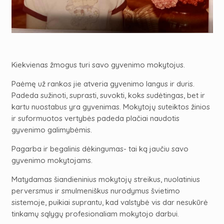
Kiekvienas žmogus turi savo gyvenimo mokytojus.
Paėmę už rankos jie atveria gyvenimo langus ir duris.
Padeda sužinoti, suprasti, suvokti, koks sudėtingas, bet ir
kartu nuostabus yra gyvenimas. Mokytojų suteiktos žinios
ir suformuotos vertybės padeda plačiai naudotis
gyvenimo galimybėmis.
Pagarba ir begalinis dėkingumas- tai ką jaučiu savo
gyvenimo mokytojams.
Matydamas šiandieninius mokytojų streikus, nuolatinius
perversmus ir smulmeniškus nurodymus švietimo
sistemoje, puikiai suprantu, kad valstybė vis dar nesukūrė
tinkamų sąlygų
profesionaliam mokytojo darbui.