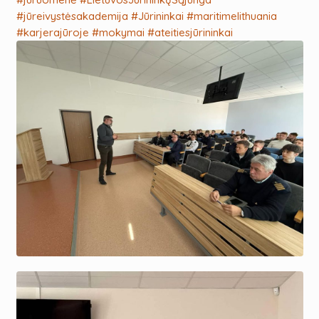
#jūreivystėsakademija
#Jūrininkai
#maritimelithuania
#karjerajūroje
#mokymai
#ateitiesjūrininkai