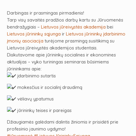
Darbingas ir prasmingas pirmadienis!
Tarp visų savaitės pradžios darbų kartu su Jūruomenės
bendražygiais –
Lietuvos jūreivystės akademija
bei
Lietuvos jūrininkų sąjunga
ir
Lietuvos jūrininkų įdarbinimo
įmonių asociacija
turėjome prasmingą susitikimą su
Lietuvos jūreivystės akademijos studentais.
Diskutavome apie jūrininkų socialines ir ekonomines
aktualijas – vyko turiningas seminaras būsimiems
jūrininkams apie:
įdarbinimo sutartis
mokesčius ir socialinį draudimą
vėliavų ypatumus
jūrininkų teises ir pareigas
Džiaugiamės galėdami dalintis žiniomis ir prisidėti prie
profesinio jaunimo ugdymo!
#jūruomenė
#LietuvosJūrininkųSąjunga