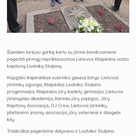
Šiandien turėjau garbę kartu su jūrine bendruomene
pagerbti pirmąjį nepriklausomos Lietuvos Klaipėdos uosto
kapitoną Liudviką Stulpiną.
Kopgalio kapinaitėse susirinko gausus būrys: Lietuvos
jūrininkų sąjunga, Klaipėdos Liudviko Stulpino
progimnazija, Klaipėdos jūrų kadetų gimnazija, Lietuvos
jūreivystės akademija, Karinės jūrų pajėgos, Jūrų
Kapitonų Asociacija, OJ Crew, Lietuvos jūrininkų
įdarbinimo įmonių asociacija, jūrų veteranai ir daugelis
kitų.
Tradiciškai pagerbime dalyvavo ir Liudviko Stulpino