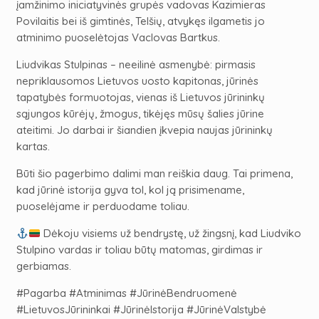
įamžinimo iniciatyvinės grupės vadovas Kazimieras
Povilaitis bei iš gimtinės, Telšių, atvykęs ilgametis jo
atminimo puoselėtojas Vaclovas Bartkus.
Liudvikas Stulpinas – neeilinė asmenybė: pirmasis
nepriklausomos Lietuvos uosto kapitonas, jūrinės
tapatybės formuotojas, vienas iš Lietuvos jūrininkų
sąjungos kūrėjų, žmogus, tikėjęs mūsų šalies jūrine
ateitimi. Jo darbai ir šiandien įkvepia naujas jūrininkų
kartas.
Būti šio pagerbimo dalimi man reiškia daug. Tai primena,
kad jūrinė istorija gyva tol, kol ją prisimename,
puoselėjame ir perduodame toliau.
Dėkoju visiems už bendrystę, už žingsnį, kad Liudviko
Stulpino vardas ir toliau būtų matomas, girdimas ir
gerbiamas.
#Pagarba #Atminimas #JūrinėBendruomenė
#LietuvosJūrininkai #JūrinėIstorija #JūrinėValstybė