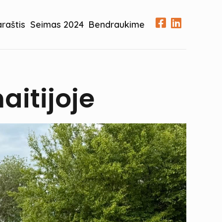
araštis
Seimas 2024
Bendraukime
itijoje