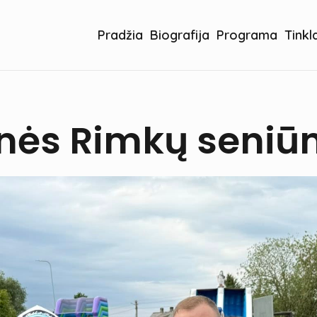
Pradžia
Biografija
Programa
Tinkl
ės Rimkų seniūna