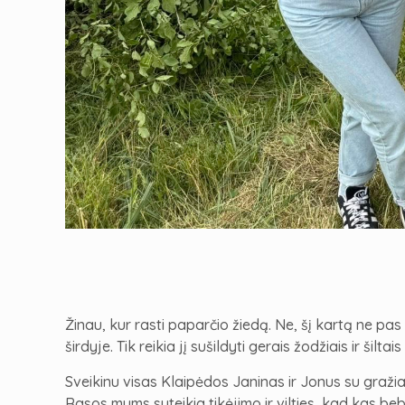
Žinau, kur rasti paparčio žiedą. Ne, šį kartą ne pas 
širdyje. Tik reikia jį sušildyti gerais žodžiais ir šilta
Sveikinu visas Klaipėdos Janinas ir Jonus su gražia
Rasos mums suteikia tikėjimo ir vilties, kad kas be