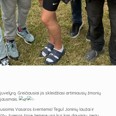
juvelyrą. Greičiausiai jis skleidžiasi artimiausių žmonių
is jausmais.
usiomis Vasaros šventėmis! Tegul Joninių laužai ir
būtų, šviesos šioje žemėje yra kur kas daugiau, negu