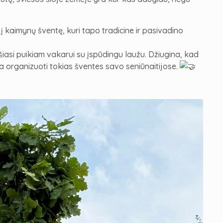
į kaimynų šventę, kuri tapo tradicine ir pasivadino
šiasi puikiam vakarui su įspūdingu laužu. Džiugina, kad
a organizuoti tokias šventes savo seniūnaitijose.