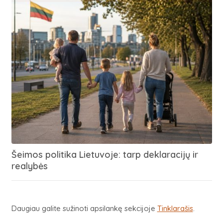
Šeimos politika Lietuvoje: tarp deklaracijų ir
realybės
Daugiau galite sužinoti apsilankę sekcijoje
Tinklarašis
.