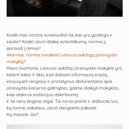
Kodėl mes norime suvienodinti tai, kas yra ypatinga ir
savita? Kodėl užuot išlaikę autentiškumą, norime jį
įsprausti į rėmus?
Aliarmas: norima sunaikinti Lietuvos aukštąją jūreivystės
mokyklą?
Mano nuomone, Lietuvos aukštoji jūreivystės mokykla yra
būtent tokia. Ir tikiu, kad didinant informacinį srautą,
inicijuojant renginius ir pristatymus abiturientams apie
jūreivystės karjeros galimybes, galime išlaikyti mokyklos,
kaip atskiros institucijos išskirtinumą.
Ir tai nėra žingsnis atgal. Tai noras priimti ir didžiuotis tuo,
ką turime unikalaus, užuot stengiantis pakeisti.
Ką manote Jūs?