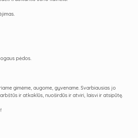
ėjimas.
mogaus pėdos.
kuriame gimėme, augome, gyvename. Svarbiausias jo
štūs ir atkaklūs, nuoširdūs ir atviri, laisvi ir atsipūtę.
e
!