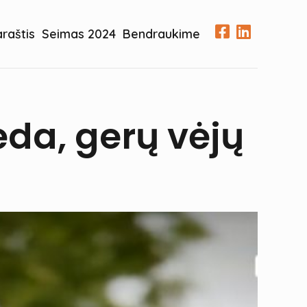
araštis
Seimas 2024
Bendraukime
ėda, gerų vėjų