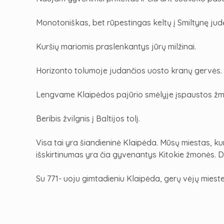
Monotoniškas, bet rūpestingas keltų į Smiltynę jud
Kuršių mariomis praslenkantys jūrų milžinai.
Horizonto tolumoje judančios uosto kranų gervės.
Lengvame Klaipėdos pajūrio smėlyje įspaustos ž
Beribis žvilgnis į Baltijos tolį.
Visa tai yra šiandieninė Klaipėda. Mūsų miestas, 
išskirtinumas yra čia gyvenantys Kitokie žmonės. Darb
Su
771-
uoju gimtadieniu Klaipėda, gerų vėjų miest