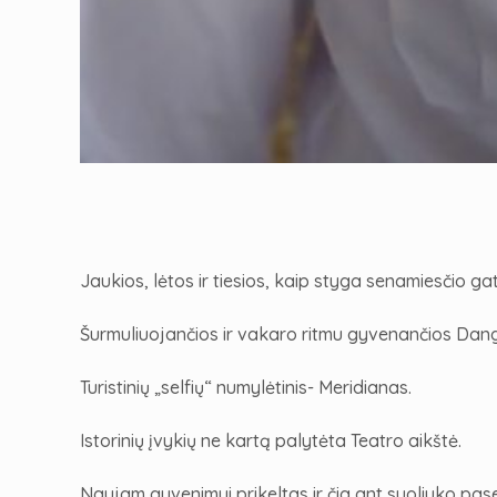
Jaukios, lėtos ir tiesios, kaip styga senamiesčio ga
Šurmuliuojančios ir vakaro ritmu gyvenančios Dang
Turistinių „selfių“ numylėtinis- Meridianas.
Istorinių įvykių ne kartą palytėta Teatro aikštė.
Naujam gyvenimui prikeltas ir čia ant suoliuko pase