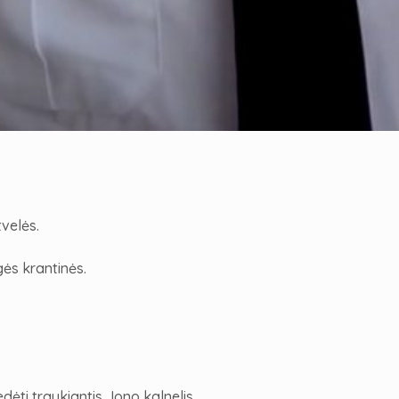
tvelės.
ės krantinės.
dėti traukiantis Jono kalnelis.