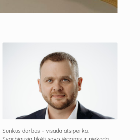
Sunkus darbas – visada atsiperka.
Svarbiausia tikėti savo jėgomis ir niekada,