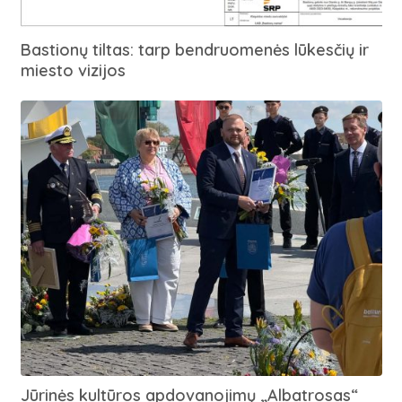
Bastionų tiltas: tarp bendruomenės lūkesčių ir
miesto vizijos
Jūrinės kultūros apdovanojimų „Albatrosas“