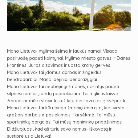
Mano Lietuva- mylima šeima ir jaukūs namai. Visada
pasiruošę padėti kaimynai. Mylimo miesto gatvės ir Danės
krantinės. Jūros alsavimas ir uosto kranų gervės.
Mano Lietuva- tai įdomus darbas ir žingeidūs
bendradarbiai. Mano idėjiniai bendražygiai.
Mano Lietuva- tai neabejingi žmonės, norintys padėti
silpnesniam ar į bėdą papuolusiam. Tai mylintis laisvę
žmonės ir mūru stovintys už kitų bei savo teisę kvėpuoti.
Mano Lietuva- tai kūrybinga žmonių energija, kuri virsta
gražiais darbais ir pasiekimais. Tai sėkmė. Tai mūsų
sportininkų pergalės. Tai mūsų menininkų pripažinimas.
Didžiuojuosi, kad aš turiu savo namus- iškovotą ir
sustiprėjusią Lietuvą!