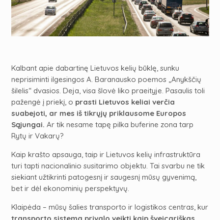
Kalbant apie dabartinę Lietuvos kelių būklę, sunku
neprisiminti ilgesingos A. Baranausko poemos „Anykščių
šilelis“ dvasios. Deja, visa šlovė liko praeityje. Pasaulis toli
pažengė į priekį, o
prasti Lietuvos keliai verčia
suabejoti, ar mes iš tikrųjų priklausome Europos
Sąjungai.
Ar tik nesame tapę pilka buferine zona tarp
Rytų ir Vakarų?
Kaip krašto apsauga, taip ir Lietuvos kelių infrastruktūra
turi tapti nacionalinio susitarimo objektu. Tai svarbu ne tik
siekiant užtikrinti patogesnį ir saugesnį mūsų gyvenimą,
bet ir dėl ekonominių perspektyvų.
Klaipėda – mūsų šalies transporto ir logistikos centras, kur
transporto sistema privalo veikti kaip šveicariškas