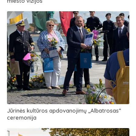
miesto vizijos
Jūrinės kultūros apdovanojimų „Albatrosas“
ceremonija