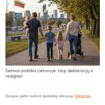
Šeimos politika Lietuvoje: tarp deklaracijų ir
realybės
Daugiau galite sužinoti apsilankę sekcijoje
Tinklarašis
.