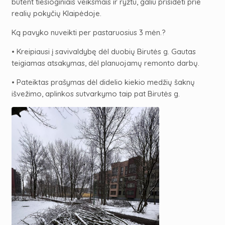
būtent tiesioginiais veiksmais ir ryžtu, galiu prisidėti prie
realių pokyčių Klaipėdoje.
Ką pavyko nuveikti per pastaruosius 3 mėn.?
• Kreipiausi į savivaldybę dėl duobių Birutės g. Gautas
teigiamas atsakymas, dėl planuojamų remonto darbų.
• Pateiktas prašymas dėl didelio kiekio medžių šaknų
išvežimo, aplinkos sutvarkymo taip pat Birutės g.