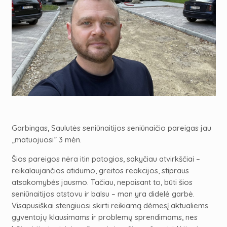
Garbingas, Saulutės seniūnaitijos seniūnaičio pareigas jau
„matuojuosi” 3 mėn.
Šios pareigos nėra itin patogios, sakyčiau atvirkščiai –
reikalaujančios atidumo, greitos reakcijos, stipraus
atsakomybės jausmo. Tačiau, nepaisant to, būti šios
seniūnaitijos atstovu ir balsu – man yra didelė garbė.
Visapusiškai stengiuosi skirti reikiamą dėmesį aktualiems
gyventojų klausimams ir problemų sprendimams, nes