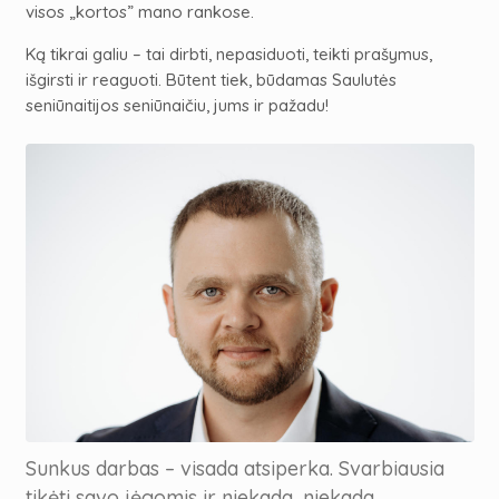
visos „kortos” mano rankose.
Ką tikrai galiu – tai dirbti, nepasiduoti, teikti prašymus,
išgirsti ir reaguoti. Būtent tiek, būdamas Saulutės
seniūnaitijos seniūnaičiu, jums ir pažadu!
Sunkus darbas – visada atsiperka. Svarbiausia
tikėti savo jėgomis ir niekada, niekada