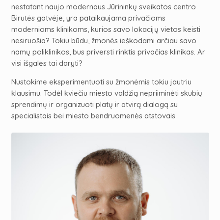
nestatant naujo modernaus Jūrininkų sveikatos
centro
Birutės gatvėje, yra pataikaujama privačioms
modernioms klinikoms, kurios savo lo
kacijų vietos keisti
nesiruošia?
Tokiu būdu, žmonės ieškodami arčiau savo
namų poliklinikos, bus priversti rinktis privačias klinikas.
Ar
visi išgalės tai daryti?
Nustokime eksperimentuoti su žmonėmis tokiu jautriu
klausimu. Todėl kviečiu miesto valdžią nepriiminėti skubių
sprendimų ir organizuoti platų ir atvirą dialogą su
specialistais bei miesto bendruomenės atstovais.