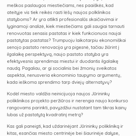
meškos paslaugos miestiečiams, nes paaiškės, kad
ateityje vis tiek reikės rasti lėšų naujos polklinikos
statyboms?
Ar yra atlikti profesionalūs skaičiavimai ir
lyginamoji analizė, kiek
miestiečiams gali saugiai tarnauti
renovuotas senasis pastatas ir kiek funkcionuos naujai
pastatytas pastatas? Trumpuoju laikotarpiu ekonomiškai
senojo pastato renovacija yra pigesnė, tačiau žiūrint į
ilgalaikę perspektyvą, naujo pastato statyba yra
efektyvesnis sprendimas miestui ir duodantis ilgalaikę
naudą.
Pagaliau, ar gi socialinis bei žmonių sveikatos
aspektai,
nenusveria ekonominio taupymo argumentų,
kada ieškoma sprendimo tarp dviejų alternatyvų?
Kodėl miesto valdžia neinicijuoja naujos Jūrininkų
poliklinikos projekto peržiūros ir nerengia naujo konkurso
rangovams parinkti, pavyzdžiui nustatant tam tikras kainų
lubas už pastatytą kvadratinį metrą?
Kas gali paneigti, kad uždarinėjant Jūrininkų polikliniką ir
kitas, esančias miesto centrinėje bei šiaurinėje dalyse,