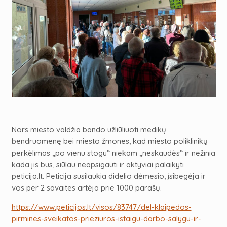
Nors miesto valdžia bando užliūliuoti medikų
bendruomenę bei miesto žmones, kad miesto poliklinikų
perkėlimas „po vienu stogu“ niekam „neskaudės“ ir nežinia
kada jis bus, siūlau neapsigauti ir aktyviai palaikyti
peticija.lt.
Peticija susilaukia didelio dėmesio, įsibegėja ir
vos per
2
savaites artėja prie
1000
parašų.
https://www.peticijos.lt/visos/83747/del-klaipedos-
pirmines-sveikatos-prieziuros-istaigu-darbo-salygu-ir-