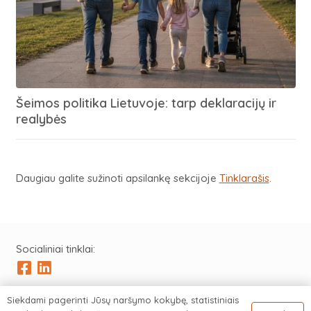
Šeimos politika Lietuvoje: tarp deklaracijų ir
realybės
Daugiau galite sužinoti apsilankę sekcijoje
Tinklarašis
.
Socialiniai tinklai:
Siekdami pagerinti Jūsų naršymo kokybę, statistiniais
Visos teisės saugomos © 2023 Artur Truš |
Privatumo