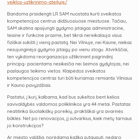
veiklos-uztikrinimo-ateityje/
Bandoma prisidengti LR SAM nuostata kurti sveikatos
kompetencijos centrus didžiuosiuose miestuose. Tačiau,
SAM skatina apsijungti gydymo įstaigas administracine,
teisine ir funkcine prasme, bet tikrai nereikalauja visus
fiziškai sukišti į vieną pastatą. Nei Vilniuje, nei Kaune, niekas
nesujunginėja gydymo įsta
igų po vienu stogu. Atvirkščiai,
ten vykdoma reorganizacija užtikrinant pagrindinį
principą- pacientams nesikeičia nei šeimos gydytojas, nei
paslaugos teikimo vietos. Klaipėdos sveikatos
kompetencijos centras turi būti kuriamas remiantis Vilniaus
ir Kauno pavyzdžiais.
Pastatui, į kurį, kalbama, kad bus sukeltos bent kelios
savivaldybės valdomos poliklinikos
yra 44 metai. Pastatas
neatitinka šiuolaikiškų poreikių, praktiškai yra avarinės
būklės. Net po renovacijos, jį sutvarkius, kiek metų tarnaus
jo konstrukcijos?
Ar miesto valdžia, norėdama kažką sutaupyti, nedaro