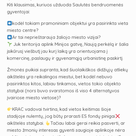
Kiti klausimas, kuriuos užduoda Saulutės bendruomenės
gyventojai:
kodėl tokiam pramoniniam objektui yra pasirinkta vieta
miesto centre?
Ar tai neprieštarauja žaliojo miesto vizijai?
Juk teritorija aplink Minijos gatvę, Naują perkėlą ir šalia
įsikūrusį viešbutį jau kurį laiką yra orientuojama į
komercinę, paslaugų ir gyvenamąją urbanistinę paskirtį.
Žmonės puikiai supranta, kad šiuolaikiškos didžiųjų atliekų
aikštelės yra reikalingos miestui, bet kodėl nebuvo
pasirinktos kitos, labiau tinkamos, vietos tokio objekto
statybai (nors buvo svarstomos iš viso 4 alternatyvos
įvairiose miesto vietose)?
KRAC vadovai tvirtina, kad vietos keitimas šioje
stadijoje nulemtų, jog būtų prarasti ES fondų pinigai
aikštelės statybai.
Tačiau labai gerai reikia pasverti, ar
miesto žmonių interesas gyventi saugioje aplinkoje nėra