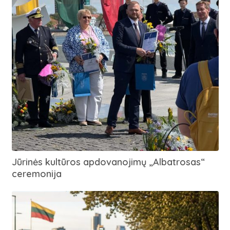
Jūrinės kultūros apdovanojimų „Albatrosas“
ceremonija