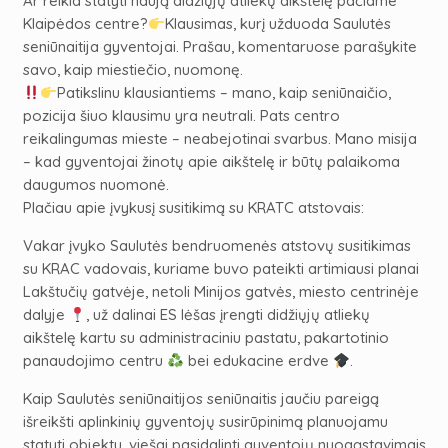
Ar reikia statyti naują didžiųjų atliekų aikštelę pačiame
Klaipėdos centre?
Klausimas, kurį užduoda Saulutės
seniūnaitija gyventojai. Prašau, komentaruose parašykite
savo, kaip miestiečio, nuomonę.
Patikslinu klausiantiems – mano, kaip seniūnaičio,
pozicija šiuo klausimu yra neutrali. Pats centro
reikalingumas mieste – neabejotinai svarbus. Mano misija
– kad gyventojai žinotų apie aikštelę ir būtų palaikoma
daugumos nuomonė.
Plačiau apie įvykusį susitikimą su KRATC atstovais:
Vakar įvyko Saulutės bendruomenės atstovų susitikimas
su KRAC vadovais, kuriame buvo pateikti artimiausi planai
Lakštučių gatvėje, netoli Minijos gatvės, miesto centrinėje
dalyje
, už dalinai ES lėšas įrengti didžiųjų atliekų
aikštelę kartu su administraciniu pastatu, pakartotinio
panaudojimo centru
bei edukacine erdve
.
Kaip Saulutės seniūnaitijos seniūnaitis jaučiu pareigą
išreikšti aplinkinių gyventojų susirūpinimą planuojamu
statyti objektu, viešai pasidalinti gyventojų nuogąstavimais