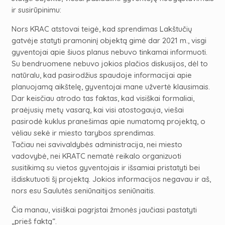
ir susirūpinimu:
Nors KRAC atstovai teigė, kad sprendimas Lakštučių
gatvėje statyti pramoninį objektą gimė dar 2021 m., visgi
gyventojai apie šiuos planus nebuvo tinkamai informuoti.
Su bendruomene nebuvo jokios plačios diskusijos, dėl to
natūralu, kad pasirodžius spaudoje informacijai apie
planuojamą aikštelę, gyventojai mane užvertė klausimais.
Dar keisčiau atrodo tas faktas, kad visiškai formaliai,
praėjusių metų vasarą, kai visi atostogauja, viešai
pasirodė kuklus pranešimas apie numatomą projektą, o
vėliau sekė ir miesto tarybos sprendimas.
Tačiau nei savivaldybės administracija, nei miesto
vadovybė, nei KRATC nematė reikalo organizuoti
susitikimą su vietos gyventojais ir išsamiai pristatyti bei
išdiskutuoti šį projektą. Jokios informacijos negavau ir aš,
nors esu Saulutės seniūnaitijos seniūnaitis.
Čia manau, visiškai pagrįstai žmonės jaučiasi pastatyti
„prieš faktą“.