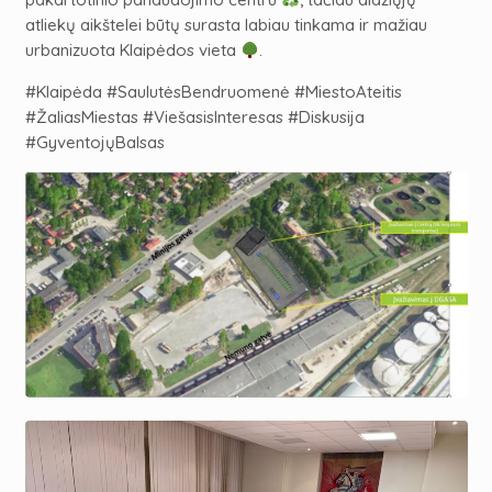
atliekų aikštelei būtų surasta labiau tinkama ir mažiau
urbanizuota Klaipėdos vieta
.
#Klaipėda #SaulutėsBendruomenė #MiestoAteitis
#ŽaliasMiestas #ViešasisInteresas #Diskusija
#GyventojųBalsas