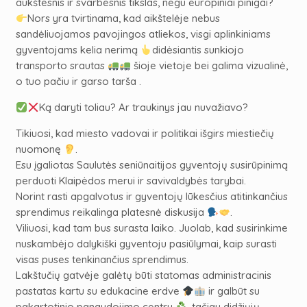
aukštesnis ir svarbesnis tikslas, negu europiniai pinigai?
Nors yra tvirtinama, kad aikštelėje nebus
sandėliuojamos pavojingos atliekos, visgi aplinkiniams
gyventojams kelia nerimą
didėsiantis sunkiojo
transporto srautas
šioje vietoje bei galima vizualinė,
o tuo pačiu ir garso tarša .
Ką daryti toliau? Ar traukinys jau nuvažiavo?
Tikiuosi, kad miesto vadovai ir politikai išgirs miestiečių
nuomonę
.
Esu įgaliotas Saulutės seniūnaitijos gyventojų susirūpinimą
perduoti Klaipėdos merui ir savivaldybės tarybai.
Norint rasti apgalvotus ir gyventojų lūkesčius atitinkančius
sprendimus reikalinga platesnė diskusija
.
Viliuosi, kad tam bus surasta laiko. Juolab, kad susirinkime
nuskambėjo dalykiški gyventoju pasiūlymai, kaip surasti
visas puses tenkinančius sprendimus.
Lakštučių gatvėje galėtų būti statomas administracinis
pastatas kartu su edukacine erdve
ir galbūt su
pakartotinio panaudojimo centru
, tačiau didžiųjų